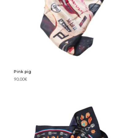
Pink pig
90.00
€