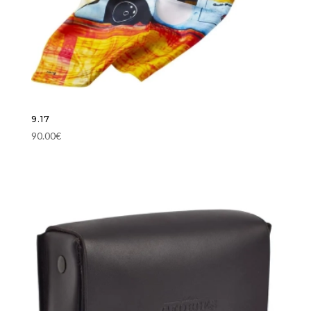
9.17
90.00
€