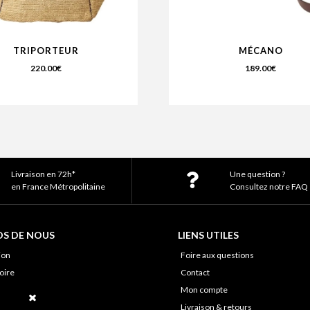
TRIPORTEUR
MÉCANO
220.00
€
189.00
€
Livraison en 72h*
Une question ?
en France Métropolitaine
Consultez notre FAQ
OS DE NOUS
LIENS UTILES
ion
Foire aux questions
oire
Contact
de nous
Mon compte
ir-faire
Livraison & retours