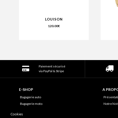
LOUISON
120.00
€
Paiement sécurisé
via PayPal & Stripe
E-SHOP
A PROP
Bagagerie auto
Présentat
Bagagerie moto
Notre hist
Bagagerie vélo
A propos 
Cookies
Sacs et pochettes
Notre savo