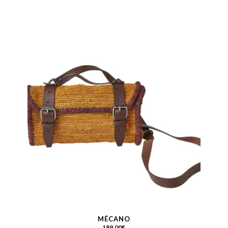
MÉCANO
189.00
€