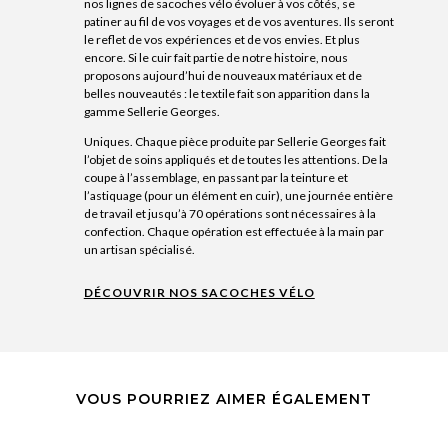
nos lignes de sacoches vélo évoluer à vos côtés, se
patiner au fil de vos voyages et de vos aventures. Ils seront
le reflet de vos expériences et de vos envies. Et plus
encore. Si le cuir fait partie de notre histoire, nous
proposons aujourd’hui de nouveaux matériaux et de
belles nouveautés : le textile fait son apparition dans la
gamme Sellerie Georges.
Uniques. Chaque pièce produite par Sellerie Georges fait
l’objet de soins appliqués et de toutes les attentions. De la
coupe à l’assemblage, en passant par la teinture et
l’astiquage (pour un élément en cuir), une journée entière
de travail et jusqu’à 70 opérations sont nécessaires à la
confection. Chaque opération est effectuée à la main par
un artisan spécialisé.
DÉCOUVRIR NOS SACOCHES VÉLO
VOUS POURRIEZ AIMER ÉGALEMENT