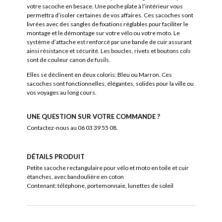
votre sacoche en besace. Une poche plate à l’intérieur vous
permettra d’isoler certaines de vos affaires. Ces sacoches sont
livrées avec des sangles de fixations réglables pour faciliter le
montage et le démontage sur votre vélo ou votre moto. Le
système d’attache est renforcé par une bande de cuir assurant
ainsi résistance et sécurité. Les boucles, rivets et boutons cols
sont de couleur canon de fusils.
Elles se déclinent en deux coloris: Bleu ou Marron. Ces
sacoches sont fonctionnelles, élégantes, solides pour la ville ou
vos voyages au long cours.
UNE QUESTION SUR VOTRE COMMANDE ?
Contactez-nous au 06 03 39 55 08.
DÉTAILS PRODUIT
Petite sacoche rectangulaire pour vélo et moto en toile et cuir
étanches, avec bandoulière en coton
Contenant: téléphone, portemonnaie, lunettes de soleil