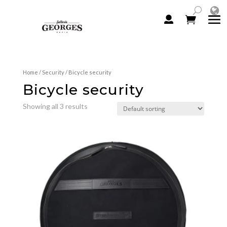
Home
/
Security
/ Bicycle security
Bicycle security
Showing all 3 results