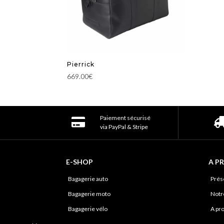
Pierrick
669.00
€
Paiement sécurisé
via PayPal & Stripe
E-SHOP
A P
Bagagerie auto
Prés
Bagagerie moto
Notre
Bagagerie vélo
A pr
Sacs et pochettes
Notre