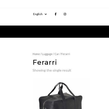
English
Home
/
Luggage
/
Car
/ Ferarri
Ferarri
Showing the single result