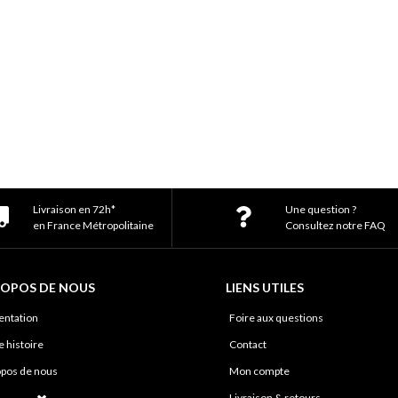
Livraison en 72h*
Une question ?
en France Métropolitaine
Consultez notre FAQ
ROPOS DE NOUS
LIENS UTILES
entation
Foire aux questions
 histoire
Contact
opos de nous
Mon compte
 savoir-faire
Livraison & retours