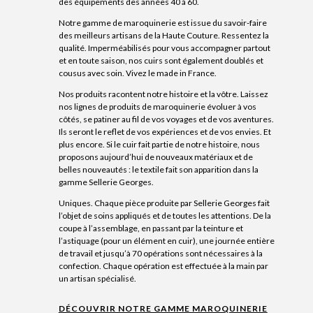
des équipements des années 40 à 60.
Notre gamme de maroquinerie est issue du savoir-faire
des meilleurs artisans de la Haute Couture. Ressentez la
qualité. Imperméabilisés pour vous accompagner partout
et en toute saison, nos cuirs sont également doublés et
cousus avec soin. Vivez le made in France.
Nos produits racontent notre histoire et la vôtre. Laissez
nos lignes de produits de maroquinerie évoluer à vos
côtés, se patiner au fil de vos voyages et de vos aventures.
Ils seront le reflet de vos expériences et de vos envies. Et
plus encore. Si le cuir fait partie de notre histoire, nous
proposons aujourd’hui de nouveaux matériaux et de
belles nouveautés : le textile fait son apparition dans la
gamme Sellerie Georges.
Uniques. Chaque pièce produite par Sellerie Georges fait
l’objet de soins appliqués et de toutes les attentions. De la
coupe à l’assemblage, en passant par la teinture et
l’astiquage (pour un élément en cuir), une journée entière
de travail et jusqu’à 70 opérations sont nécessaires à la
confection. Chaque opération est effectuée à la main par
un artisan spécialisé.
DÉCOUVRIR NOTRE GAMME MAROQUINERIE