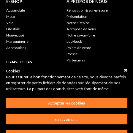
E-SHOP
A PROPOS DE NOUS
Automobile
Rénovation & sur-mesure
Moto
Présentation
Vélo
Notre histoire
Lifestyle
A propose de nous
Nouveauté
Notre savoir-faire
Maroquinerie
Lookbook
Accessoires
Points de vente
Presse
Partenaires
LIENS UTILES
Cookies
My Moto
SUIVEZ-NOUS
Pour assurer le bon fonctionnement de ce site, nous devons parfois
Wishlist
enregistrer de petits fichiers de données sur l'équipement de nos
Foires Aux Questions
utilisateurs. La plupart des grands sites web font de même.
Mon compte
Conditions Générales de Vente
Livraisons & Retours
Accepter les cookies
Nous contacter
Confidentialité
En savoir plus
Mentions légales