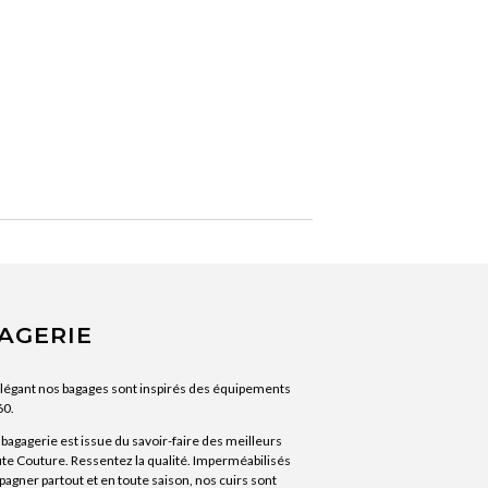
AGERIE
élégant nos bagages sont inspirés des équipements
60.
agagerie est issue du savoir-faire des meilleurs
ute Couture. Ressentez la qualité. Imperméabilisés
agner partout et en toute saison, nos cuirs sont