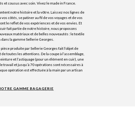
s et cousus avec soin. Vivez le made in France.
ntent notre histoire et la vôtre. Laissez nos lignes de
 vos côtés, se patiner au fil de vos voyages et de vos
ront le reflet de vos expériences et de vos envies. Et
 cuir fait partie de notre histoire, nous proposons
uveaux matériaux et de belles nouveautés : le textile
on dans la gamme Sellerie Georges.
ièce produite par Sellerie Georges fait l’objet de
t de toutes les attentions. De la coupe à l’assemblage,
 teinture et l’astiquage (pour un élément en cuir), une
e travail et jusqu’à 70 opérations sont nécessaires à
aque opération est effectuée à la main par un artisan
NOTRE GAMME BAGAGERIE