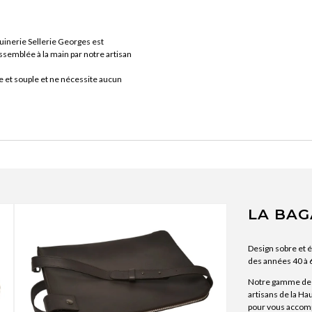
uinerie Sellerie Georges est
ssemblée à la main par notre artisan
e et souple et ne nécessite aucun
LA BAG
Design sobre et 
des années 40 à 
Notre gamme de b
artisans de la Ha
pour vous accomp