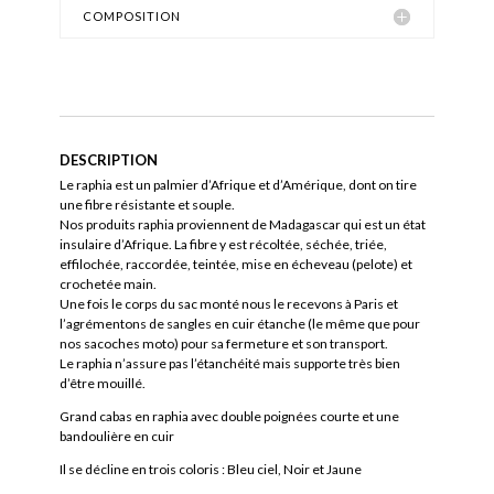
COMPOSITION
DESCRIPTION
Le raphia est un palmier d’Afrique et d’Amérique, dont on tire
une fibre résistante et souple.
Nos produits raphia proviennent de Madagascar qui est un état
insulaire d’Afrique. La fibre y est récoltée, séchée, triée,
effilochée, raccordée, teintée, mise en écheveau (pelote) et
crochetée main.
Une fois le corps du sac monté nous le recevons à Paris et
l’agrémentons de sangles en cuir étanche (le même que pour
nos sacoches moto) pour sa fermeture et son transport.
Le raphia n’assure pas l’étanchéité mais supporte très bien
d’être mouillé.
Grand cabas en raphia avec double poignées courte et une
bandoulière en cuir
Il se décline en trois coloris : Bleu ciel, Noir et Jaune