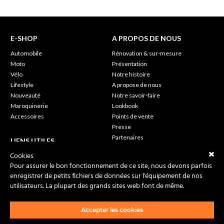
E-SHOP
A PROPOS DE NOUS
Automobile
Rénovation & sur-mesure
Moto
Présentation
Vélo
Notre histoire
Lifestyle
A propose de nous
Nouveauté
Notre savoir-faire
Maroquinerie
Lookbook
Accessoires
Points de vente
Presse
Partenaires
LIENS UTILES
Cookies
My Moto
SUIVEZ-NOUS
Pour assurer le bon fonctionnement de ce site, nous devons parfois
Wishlist
enregistrer de petits fichiers de données sur l'équipement de nos
Foires Aux Questions
utilisateurs. La plupart des grands sites web font de même.
Mon compte
Conditions Générales de Vente
Livraisons & Retours
Accepter les cookies
Nous contacter