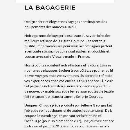
LA BAGAGERIE
Design sobre et élégant nos bagages sont inspirés des
équipements des années 40 à 60.
Notre gamme de bagagerie est issue du savoir-faire des
meilleurs artisans de la Haute Couture. Ressentez la
qualité. Imperméabilisés pour vous accompagner partout
et en toute saison, nos cuirs sont également doublés et
cousus avec soin. Vivez le made in France.
Nos produits racontent notre histoire et la vôtre. Laissez
nos lignes de bagages évoluer à vos côtés, se patiner au fil
de vos voyages et de vos aventures. Ils seront le reflet de
vos expériences et de vos envies. Et plus encore. Si le cuir
fait partie de notre histoire, nous proposons aujourd’hui
de nouveaux matériaux et de belles nouveautés : le textile
fait son apparition dans la gamme Sellerie Georges.
Uniques. Chaque pièce produite par Sellerie Georges fait
l’objet de soins appliqués et de toutes les attentions. De la
coupe à l’assemblage, en passant par la teinture et
l’astiquage (pour un élément en cuir), une journée entière
de travail et jusqu’à 70 opérations sont nécessaires à la